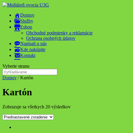
Domov
Služby
Eshop
Obchodné podmienky a reklamácie
Ochrana osobných údajov
Napísali o nás
Kde nakúpite
Kontakt
Vyberte stranu
Domov
/ Kartón
Kartón
Zobrazuje sa všetkych 20 výsledkov