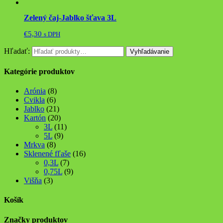
Zelený čaj-Jablko šťava 3L
€
5,30
s DPH
Hľadať:
Vyhľadávanie
Kategórie produktov
Arónia
(8)
Cvikla
(6)
Jablko
(21)
Kartón
(20)
3L
(11)
5L
(9)
Mrkva
(8)
Sklenené fľaše
(16)
0,3L
(7)
0,75L
(9)
Višňa
(3)
Košík
Značky produktov