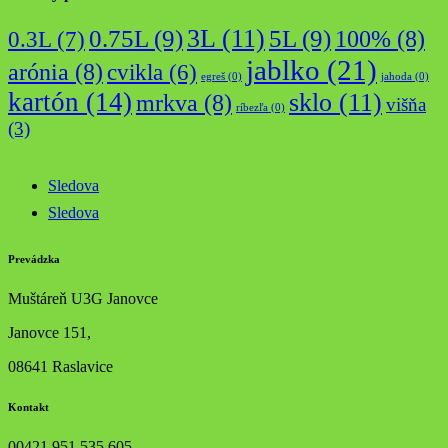
3L
(11)
0.75L
(9)
5L
(9)
0.3L
(7)
100%
(8)
jablko
(21)
arónia
(8)
cvikla
(6)
egreš
(0)
jahoda
(0)
kartón
(14)
sklo
(11)
mrkva
(8)
višňa
ríbezľa
(0)
(3)
Sledova
Sledova
Prevádzka
Muštáreň U3G Janovce
Janovce 151,
08641 Raslavice
Kontakt
00421 951 535 605