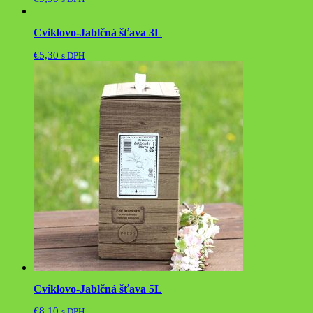
Cviklovo-Jablčná šťava 3L
€
5,30
s DPH
Cviklovo-Jablčná šťava 5L
€
8,10
s DPH