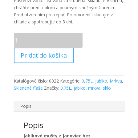
Pasterizovaná. Lisovaná za studena. Skladujte v suchu,
chráňte pred teplom a priamym slnečným žiarením.
Pred otvorením pretrepať. Po otvorení skladujte v
chlade a spotrebujte do 3 dní.
množstvo
Mrkvovo-
Jablčná
Pridať do košíka
šťava
0,75L
Katalógové číslo:
0022
Kategórie:
0,75L
,
Jablko
,
Mrkva
,
Sklenené fľaše
Značky:
0.75L
,
jablko
,
mrkva
,
sklo
Popis
Popis
Jablkové mušty z Janoviec bez