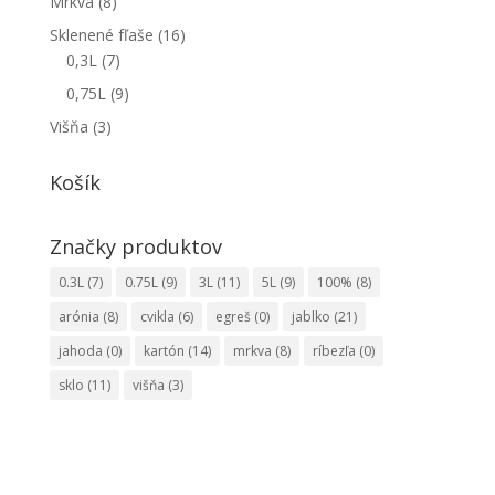
Mrkva
(8)
Sklenené fľaše
(16)
0,3L
(7)
0,75L
(9)
Višňa
(3)
Košík
Značky produktov
0.3L
(7)
0.75L
(9)
3L
(11)
5L
(9)
100%
(8)
arónia
(8)
cvikla
(6)
egreš
(0)
jablko
(21)
jahoda
(0)
kartón
(14)
mrkva
(8)
ríbezľa
(0)
sklo
(11)
višňa
(3)