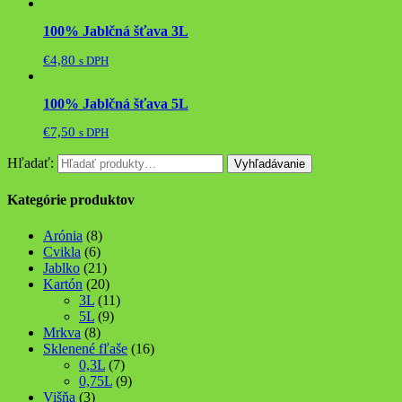
100% Jablčná šťava 3L
€
4,80
s DPH
100% Jablčná šťava 5L
€
7,50
s DPH
Hľadať:
Vyhľadávanie
Kategórie produktov
Arónia
(8)
Cvikla
(6)
Jablko
(21)
Kartón
(20)
3L
(11)
5L
(9)
Mrkva
(8)
Sklenené fľaše
(16)
0,3L
(7)
0,75L
(9)
Višňa
(3)