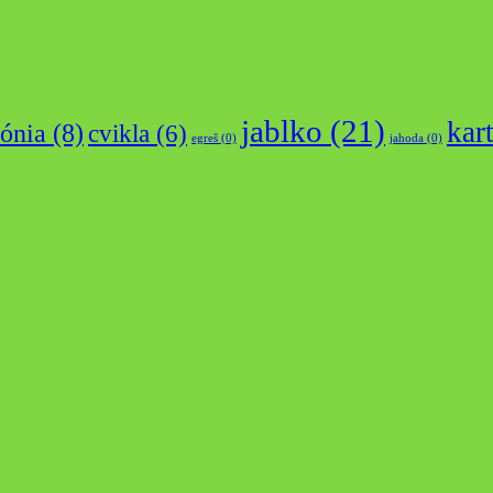
jablko
(21)
kar
rónia
(8)
cvikla
(6)
egreš
(0)
jahoda
(0)