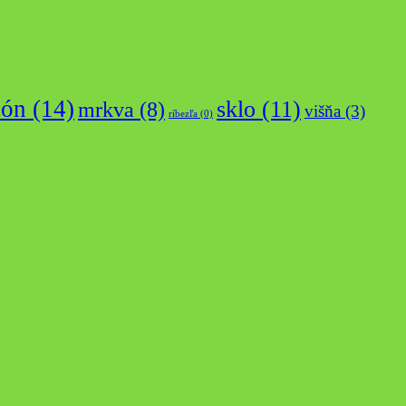
tón
(14)
sklo
(11)
mrkva
(8)
višňa
(3)
ríbezľa
(0)