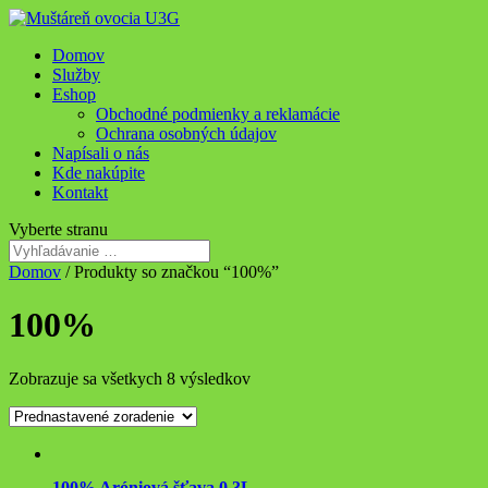
Domov
Služby
Eshop
Obchodné podmienky a reklamácie
Ochrana osobných údajov
Napísali o nás
Kde nakúpite
Kontakt
Vyberte stranu
Domov
/ Produkty so značkou “100%”
100%
Zobrazuje sa všetkych 8 výsledkov
100% Aróniová šťava 0,3L